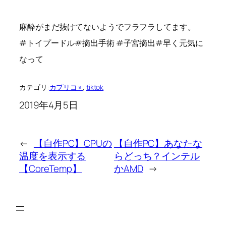
麻酔がまだ抜けてないようでフラフラしてます。
#トイプードル#摘出手術 #子宮摘出#早く元気に
なって
カテゴリ:
カプリコ♀
, 
tiktok
2019年4月5日
←
【自作PC】CPUの
【自作PC】あなたな
温度を表示する
らどっち？インテル
【CoreTemp】
かAMD
→