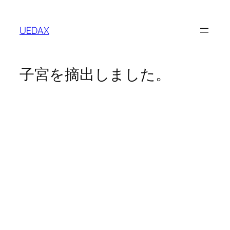
内
容
UEDAX
を
ス
キ
子宮を摘出しました。
ッ
プ