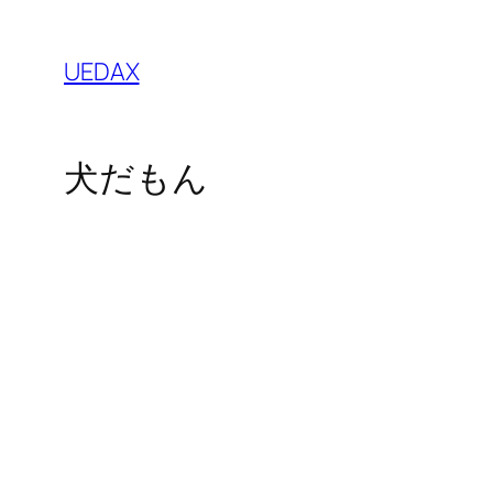
内
容
UEDAX
を
ス
キ
犬だもん
ッ
プ