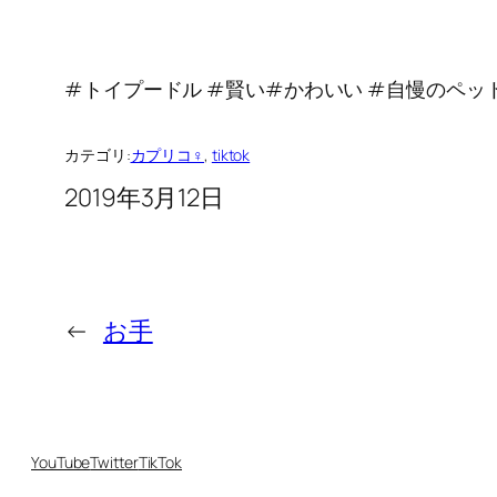
#トイプードル #賢い#かわいい #自慢のペット #
カテゴリ:
カプリコ♀
, 
tiktok
2019年3月12日
←
お手
YouTube
Twitter
TikTok