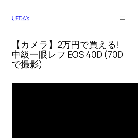
内
容
UEDAX
を
ス
キ
【カメラ】2万円で買える!
ッ
プ
中級一眼レフ EOS 40D (70D
で撮影)