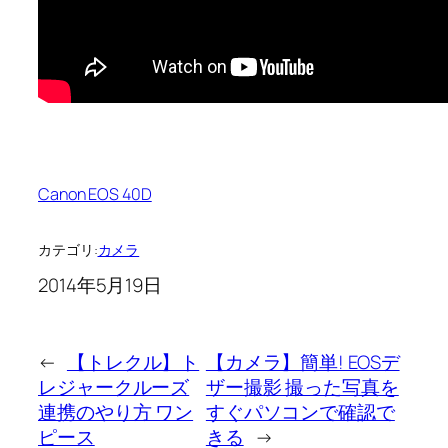
Canon EOS 40D
カテゴリ:
カメラ
2014年5月19日
←
【トレクル】ト
【カメラ】簡単! EOSデ
レジャークルーズ
ザー撮影 撮った写真を
連携のやり方 ワン
すぐパソコンで確認で
ピース
きる
→