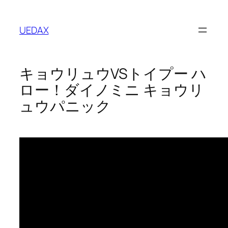
内
容
UEDAX
を
ス
キ
キョウリュウVSトイプー ハ
ッ
プ
ロー！ダイノミニ キョウリ
ュウパニック