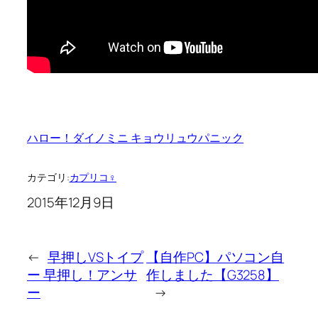
ハロー！ダイノミニ キョウリュウパニック
カテゴリ:
カプリコ♀
2015年12月9日
←
早押しVSトイプ
【自作PC】パソコン自
ー 早押し！アンサ
作しました【G3258】
ー
→