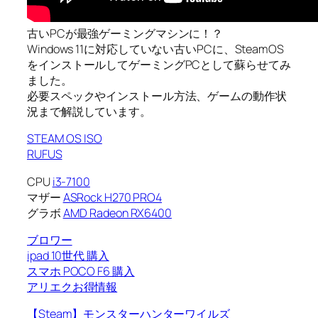
古いPCが最強ゲーミングマシンに！？
Windows 11に対応していない古いPCに、SteamOS
をインストールしてゲーミングPCとして蘇らせてみ
ました。
必要スペックやインストール方法、ゲームの動作状
況まで解説しています。
STEAM OS ISO
RUFUS
CPU
i3-7100
マザー
ASRock H270 PRO4
グラボ
AMD Radeon RX6400
ブロワー
ipad 10世代 購入
スマホ POCO F6 購入
アリエクお得情報
【Steam】モンスターハンターワイルズ