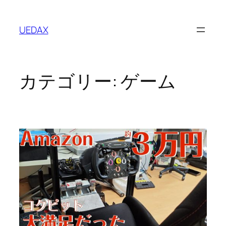
内
容
UEDAX
を
ス
キ
ッ
カテゴリー:
ゲーム
プ