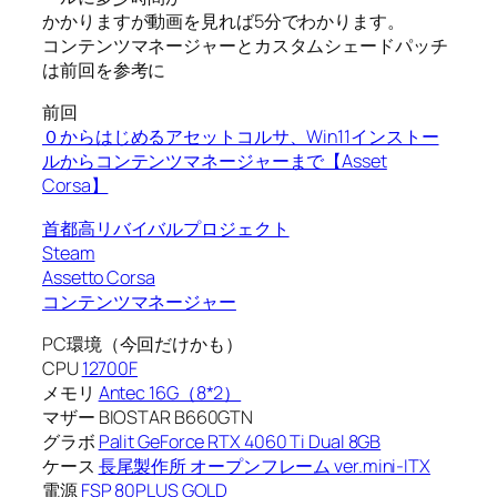
かかりますが動画を見れば5分でわかります。
コンテンツマネージャーとカスタムシェードパッチ
は前回を参考に
前回
０からはじめるアセットコルサ、Win11インストー
ルからコンテンツマネージャーまで【Asset
Corsa】
首都高リバイバルプロジェクト
Steam
Assetto Corsa
コンテンツマネージャー
PC環境（今回だけかも）
CPU
12700F
メモリ
Antec 16G（8*2）
マザー BIOSTAR B660GTN
グラボ
Palit GeForce RTX 4060 Ti Dual 8GB
ケース
長尾製作所 オープンフレーム ver.mini-ITX
電源
FSP 80PLUS GOLD