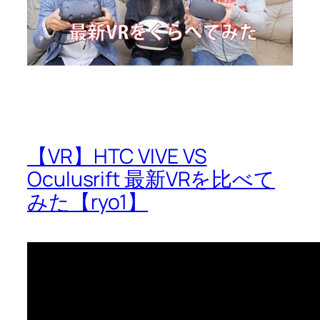
【VR】HTC VIVE VS
Oculusrift 最新VRを比べて
みた【ryo1】