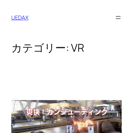
内
容
UEDAX
を
ス
キ
ッ
カテゴリー:
VR
プ