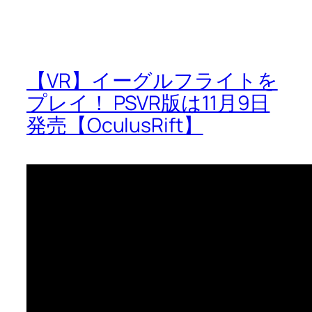
【VR】イーグルフライトを
プレイ！ PSVR版は11月9日
発売【OculusRift】