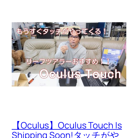
【Oculus】Oculus Touch Is
Shipping Soon!タッチがや