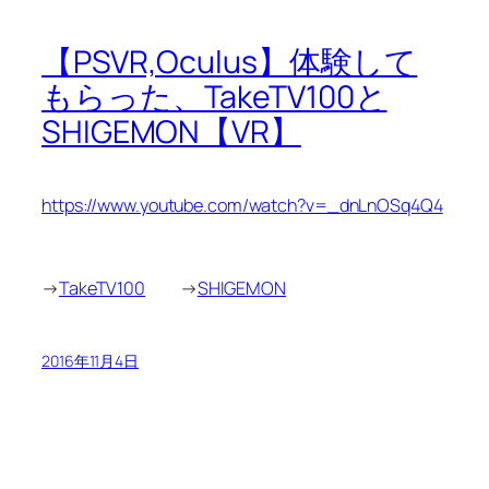
【PSVR,Oculus】体験して
もらった、TakeTV100と
SHIGEMON【VR】
https://www.youtube.com/watch?v=_dnLnOSq4Q4
→
TakeTV100
→
SHIGEMON
2016年11月4日