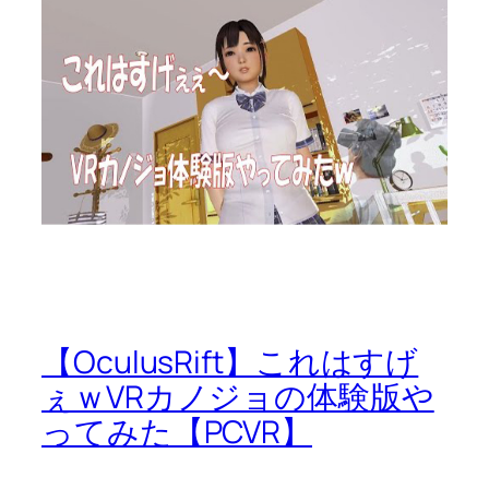
【OculusRift】これはすげ
ぇｗVRカノジョの体験版や
ってみた【PCVR】