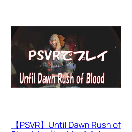
【PSVR】Until Dawn Rush of