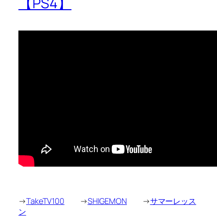
【PS4】
→
TakeTV100
→
SHIGEMON
→
サマーレッス
ン