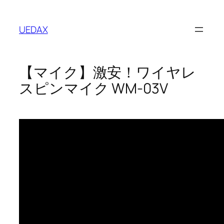
内
容
UEDAX
を
ス
キ
【マイク】激安！ワイヤレ
ッ
プ
スピンマイク WM-03V