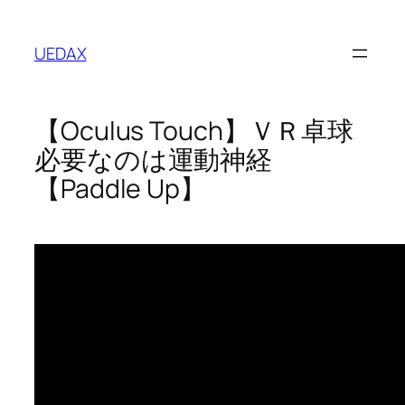
内
容
UEDAX
を
ス
キ
【Oculus Touch】ＶＲ卓球
ッ
プ
必要なのは運動神経
【Paddle Up】