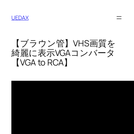
内
容
UEDAX
を
ス
キ
【ブラウン管】VHS画質を
ッ
プ
綺麗に表示VGAコンバータ
【VGA to RCA】