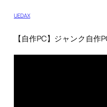
内
容
UEDAX
を
ス
キ
【自作PC】ジャンク自作
ッ
プ