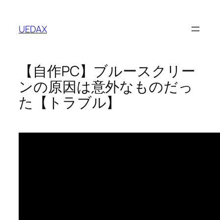
内
容
UEDAX
を
ス
キ
【自作PC】ブルースクリー
ッ
プ
ンの原因は意外なものだっ
た【トラブル】