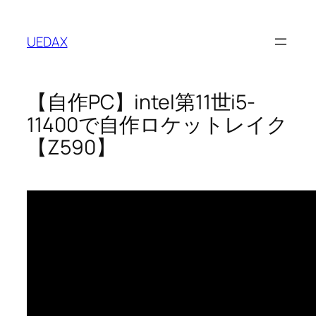
内
容
UEDAX
を
ス
キ
【自作PC】intel第11世i5-
ッ
プ
11400で自作ロケットレイク
【Z590】