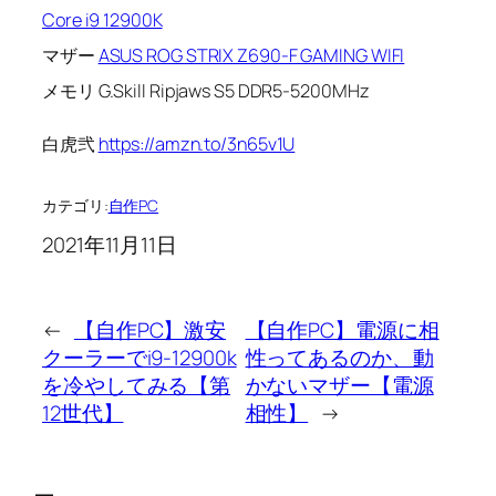
Core i9 12900K
マザー
ASUS ROG STRIX Z690-F GAMING WIFI
メモリ G.Skill Ripjaws S5 DDR5-5200MHz
白虎弐
https://amzn.to/3n65v1U
カテゴリ:
自作PC
2021年11月11日
←
【自作PC】激安
【自作PC】電源に相
クーラーでi9-12900k
性ってあるのか、動
を冷やしてみる【第
かないマザー【電源
12世代】
相性】
→