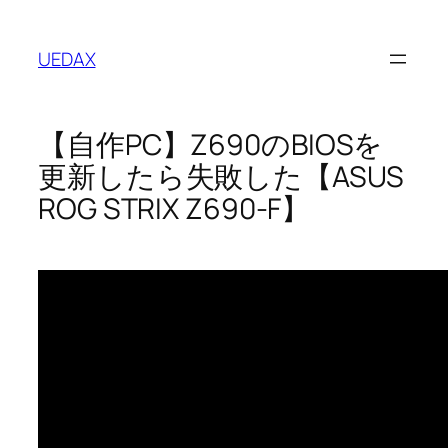
内
容
UEDAX
を
ス
キ
【自作PC】Z690のBIOSを
ッ
プ
更新したら失敗した【ASUS
ROG STRIX Z690-F】