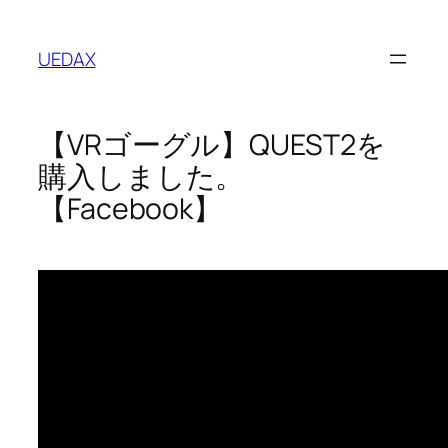
内
容
UEDAX
を
ス
キ
【VRゴーグル】QUEST2を
ッ
プ
購入しました。
【Facebook】