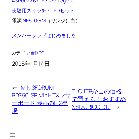
ASRock X670E Steel Legend
実験用スイッチ・LEDセット
電源
NE850G M
（リンクは白）
メンバーシップはじめました
カテゴリ:
自作PC
2025年1月14日
←
MINISFORUM
TLC 1TBがこの価格
BD790i SE Mini-ITXマザ
で買える！ おすすめ
ーボード 最強のITX登
SSD ORICO D10
→
場