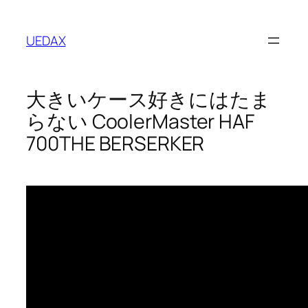
内
容
UEDAX
を
ス
キ
大きいケース好きにはたま
ッ
プ
らない CoolerMaster HAF
700THE BERSERKER