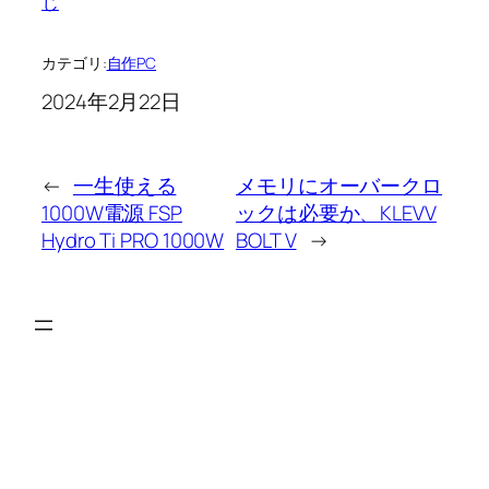
じ
カテゴリ:
自作PC
2024年2月22日
←
一生使える
メモリにオーバークロ
1000W電源 FSP
ックは必要か、KLEVV
Hydro Ti PRO 1000W
BOLT V
→