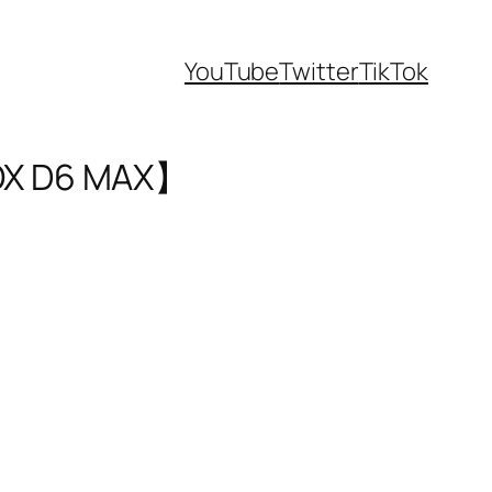
YouTube
Twitter
TikTok
D6 MAX】