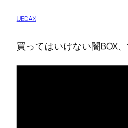
内
容
UEDAX
を
ス
キ
買ってはいけない闇BOX、世界
ッ
プ