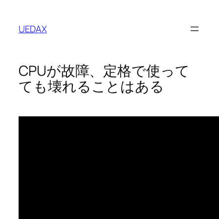
内
容
UEDAX
を
ス
キ
CPUが故障、定格で使って
ッ
プ
ても壊れることはある