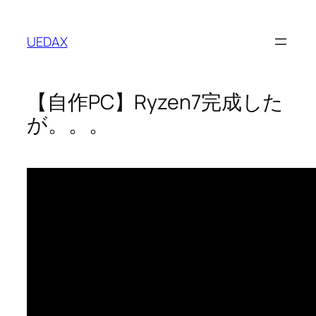
内
容
UEDAX
を
ス
キ
【自作PC】Ryzen7完成した
ッ
プ
が。。。