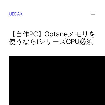
内
容
UEDAX
を
ス
キ
【自作PC】Optaneメモリを
ッ
プ
使うならiシリーズCPU必須