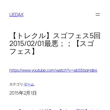
内
容
UEDAX
を
ス
キ
【トレクル】スゴフェス5回
ッ
プ
2015/02/01最悪；；【スゴ
フェス】
https://www.youtube.com/watch?v=abS3ibqHdb4
カテゴリ:
ゲーム
2015年2月1日