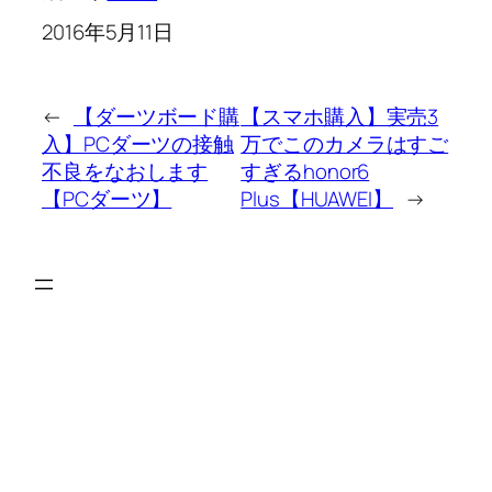
2016年5月11日
←
【ダーツボード購
【スマホ購入】実売3
入】PCダーツの接触
万でこのカメラはすご
不良をなおします
すぎるhonor6
【PCダーツ】
Plus【HUAWEI】
→