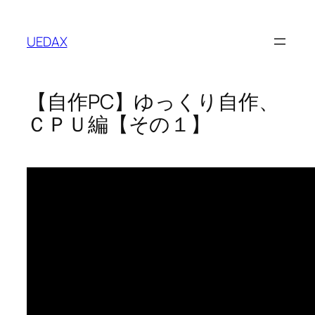
内
容
UEDAX
を
ス
キ
【自作PC】ゆっくり自作、
ッ
プ
ＣＰＵ編【その１】