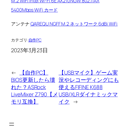
M.2 WIFI Intel Wi-Fi 6E AX210NGW 802.11AX
5400Mbps WiFi カード
アンテナ
QAREQU NGFF M.2 ネットワーク 6dBi WiFi
カテゴリ:
自作PC
2023年3月23日
←
【自作PC】
【USBマイク】ゲーム実
BIOS更新したら壊
況やレコーディングにも
れた？ASRock
使えるFIFINE K688
LiveMixer Z790【メ
USB/XLRダイナミックマ
モリ互換】
イク
→