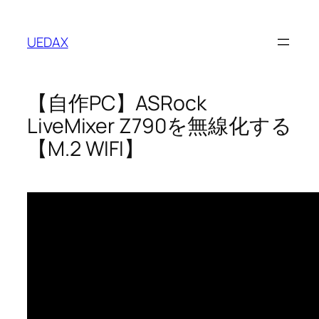
内
容
UEDAX
を
ス
キ
【自作PC】ASRock
ッ
プ
LiveMixer Z790を無線化する
【M.2 WIFI】