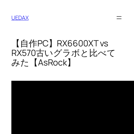
内
容
UEDAX
を
ス
キ
【自作PC】RX6600XT vs
ッ
プ
RX570古いグラボと比べて
みた【AsRock】