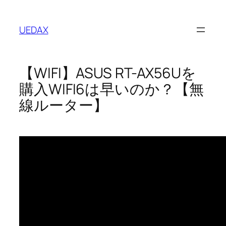
内
容
UEDAX
を
ス
キ
【WIFI】ASUS RT-AX56Uを
ッ
プ
購入WIFI6は早いのか？【無
線ルーター】